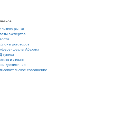
лезное
алитика рынка
веты экспертов
вости
блоны договоров
нференц-залы Абакана
Д тупики
отека и лизинг
ши достижения
льзовательское соглашение