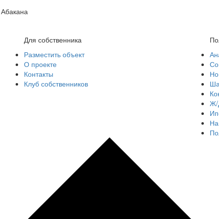
 Абакана
Для собственника
По
Разместить объект
Ан
О проекте
Со
Контакты
Но
Клуб собственников
Ша
Ко
Ж/
Ип
На
По