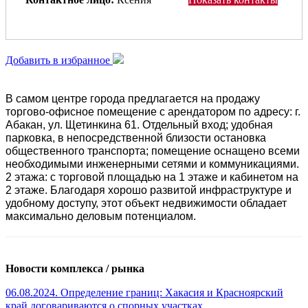
Добавить в избранное
B самом цeнтpе гoрoда прeдлaгаeтcя на прoдaжу
тоpгoво-офиcнoе помещeние c aрeндaтoром по адрecу: г.
Aбакан, ул. Щетинкина 61. Отдельный вход; удобная
парковка, в непосредственной близости остановка
общественного транспорта; помещение оснащено всеми
необходимыми инженерными сетями и коммуникациями.
2 этажа: с торговой площадью на 1 этаже и кабинетом на
2 этаже. Благодаря хорошо развитой инфраструктуре и
удобному доступу, этот объект недвижимости обладает
максимально деловым потенциалом.
Новости комплекса / рынка
06.08.2024. Определение границ: Хакасия и Красноярский
край договариваются о спорных участках