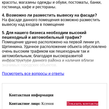
красоты, магазины одежды и обуви, постоматы, банки,
гостиница, кафе и рестораны.
4. Возможно ли разместить вывеску на фасаде?
На фасаде данного помещения возможно разместить
вывеску над входом в помещение
5. Для нашего бизнеса необходим высокий
пешеходный и автомобильный трафик?
Помещение удачно расположено на первой линии ул.
Щетинкина. Удачное расположение объекта обусловлено
очень высоким трафиком как пешеходным так и
автомобильным, благодаря высокоразвитой
инфраструктуре данного района и наличия вблизи
значимых городских объектов.
6. Под какой вид бизнеса может использоваться
Посмотреть все вопросы и ответы
помещение?
Идеально под медицинский центр, образовательные
услуги, офис для приема клиентов, для использования
торгового ритейла.
Контактная информация
Контактное лицо:
Ксения
Показать контакты