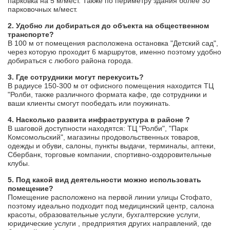
парковка на 5 м/мест. Также по периметру здания более 30
парковочных м/мест.
2. Удобно ли добираться до объекта на общественном
транспорте?
В 100 м от помещения расположена остановка "Детский сад",
через которую проходит 6 маршрутов, именно поэтому удобно
добираться с любого района города.
3. Где сотрудники могут перекусить?
В радиусе 150-300 м от офисного помещения находится ТЦ
"Ролби, также различного формата кафе, где сотрудники и
ваши клиенты смогут пообедать или поужинать.
4. Насколько развита инфраструктура в районе ?
В шаговой доступности находятся: ТЦ "Ролби", "Парк
Комсомольский", магазины продовольственных товаров,
одежды и обуви, салоны, пункты выдачи, терминалы, аптеки,
Сбербанк, торговые компании, спортивно-оздоровительные
клубы.
5. Под какой вид деятельности можно использовать
помещение?
Помещение расположено на первой линии улицы Стофато,
поэтому идеально подходит под медицинский центр, салона
красоты, образовательные услуги, бухгалтерские услуги,
юридические услуги , предприятия других направлений, где